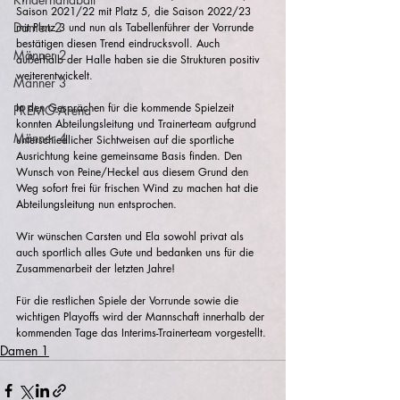
Saison 2021/22 mit Platz 5, die Saison 2022/23 
Damen 2
mit Platz 3 und nun als Tabellenführer der Vorrunde 
bestätigen diesen Trend eindrucksvoll. Auch 
Männer 2
außerhalb der Halle haben sie die Strukturen positiv 
weiterentwickelt. 
Männer 3
In den Gesprächen für die kommende Spielzeit 
PREMO-Arena
konnten Abteilungsleitung und Trainerteam aufgrund 
Männer 4
unterschiedlicher Sichtweisen auf die sportliche 
Ausrichtung keine gemeinsame Basis finden. Den 
Wunsch von Peine/Heckel aus diesem Grund den 
Weg sofort frei für frischen Wind zu machen hat die 
Abteilungsleitung nun entsprochen.
Wir wünschen Carsten und Ela sowohl privat als 
auch sportlich alles Gute und bedanken uns für die 
Zusammenarbeit der letzten Jahre! 
Für die restlichen Spiele der Vorrunde sowie die 
wichtigen Playoffs wird der Mannschaft innerhalb der 
kommenden Tage das Interims-Trainerteam vorgestellt.
Damen 1