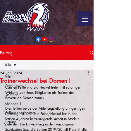
Beitrag
Alle
24. Jan. 2024
Alle
Trainerwechsel bei Damen I
Vereinsnews
Carsten Peine und Ela Heckel treten mit sofortiger 
Wirkung von ihren Tätigkeiten als Trainer der 
Damen 1
Bayernliga Damen zurück. 
Männer 1
Dies teilten beide der Abteilungsleitung am gestrigen 
Vollmannschaften
Dienstag mit. Das Duo Peine/Heckel hat in den 
letzten 4 Jahren herausragende Arbeit in Stadeln 
Jugend
geleistet. Die Entwicklung in den vergangenen 
Spielzeiten über die Saison 2019/20 mit Platz 9, die 
Kinderhandball