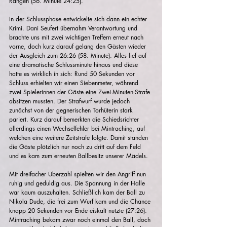
Rängen (56. Minute 24:25).
In der Schlussphase entwickelte sich dann ein echter 
Krimi. Dani Seufert übernahm Verantwortung und 
brachte uns mit zwei wichtigen Treffern erneut nach 
vorne, doch kurz darauf gelang den Gästen wieder 
der Ausgleich zum 26:26 (58. Minute). Alles lief auf 
eine dramatische Schlussminute hinaus und diese 
hatte es wirklich in sich: Rund 50 Sekunden vor 
Schluss erhielten wir einen Siebenmeter, während 
zwei Spielerinnen der Gäste eine Zwei-Minuten-Strafe 
absitzen mussten. Der Strafwurf wurde jedoch 
zunächst von der gegnerischen Torhüterin stark 
pariert. Kurz darauf bemerkten die Schiedsrichter 
allerdings einen Wechselfehler bei Mintraching, auf 
welchen eine weitere Zeitstrafe folgte. Damit standen 
die Gäste plötzlich nur noch zu dritt auf dem Feld 
und es kam zum erneuten Ballbesitz unserer Mädels. 
Mit dreifacher Überzahl spielten wir den Angriff nun 
ruhig und geduldig aus. Die Spannung in der Halle 
war kaum auszuhalten. Schließlich kam der Ball zu 
Nikola Dude, die frei zum Wurf kam und die Chance 
knapp 20 Sekunden vor Ende eiskalt nutzte (27:26).
Mintraching bekam zwar noch einmal den Ball, doch 