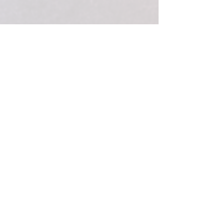
Es spielten:
Gasseter, Scherl (beide Tor), Stöger (4), Dude (5), 
Seufert (4), Ebersberger (3), Rothe, Scherzer (1), 
Müller, Knab (9), Tuchbreiter, Seidel, Szkudlarek, 
Hanselmann (1)
Damen 1
Aktuelle Beiträge
Alle ansehen