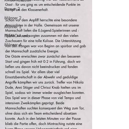
Gast - für uns ging es um entscheidende Punkte im 
Damen 2
Kampf um den Klassenerhalt.
Männer 2
Schon vor dem Anpfiff herrschte eine besondere 
Atmosphäre in der Halle. Gemeinsam mit unserer 
Männer 3
Mannschaft liefen die E-Jugend-Spielerinnen und -
PREMO-Arena
Spieler ein und sorgten zusammen mit den vielen 
Zuschauern für eine tolle Kulisse. Die Unterstützung 
Männer 4
von den Rängen war von Beginn an spürbar und gab 
der Mannschaft zusätzliche Energie.
Die Gäste erwischten zwar zunächst den besseren 
Start und gingen früh mit 0:2 in Führung, doch wir 
ließen uns davon nicht beeindrucken und fanden 
schnell ins Spiel. Vor allem über viel 
Einsatzbereitschaft in der Abwehr und geduldige 
Angriffe kämpften wir uns zurück. Treffer von Nikola 
Dude, Anni Stöger und Chrissi Knab hielten uns im 
Spiel, sodass wir immer wieder ausgleichen konnten.
Das Spiel war in dieser Phase von viel Tempo und 
intensiven Zweikämpfen geprägt. Beide 
Mannschaften suchten konsequent den Weg zum Tor, 
ohne dass sich ein Team entscheidend absetzen 
konnte. Auch in den letzten Minuten vor der Pause 
blieb die Partie offen, doch Mintraching nutzte eine 
kurze Phase unserer Unkonzentriertheit und ging 