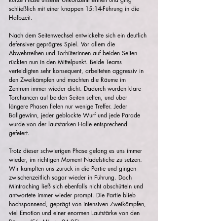
schließlich mit einer knappen 15:14-Führung in die 
Halbzeit.
Nach dem Seitenwechsel entwickelte sich ein deutlich 
defensiver geprägtes Spiel. Vor allem die 
Abwehrreihen und Torhüterinnen auf beiden Seiten 
rückten nun in den Mittelpunkt. Beide Teams 
verteidigten sehr konsequent, arbeiteten aggressiv in 
den Zweikämpfen und machten die Räume im 
Zentrum immer wieder dicht. Dadurch wurden klare 
Torchancen auf beiden Seiten selten, und über 
längere Phasen fielen nur wenige Treffer. Jeder 
Ballgewinn, jeder geblockte Wurf und jede Parade 
wurde von der lautstarken Halle entsprechend 
gefeiert.
Trotz dieser schwierigen Phase gelang es uns immer 
wieder, im richtigen Moment Nadelstiche zu setzen. 
Wir kämpften uns zurück in die Partie und gingen 
zwischenzeitlich sogar wieder in Führung. Doch 
Mintraching ließ sich ebenfalls nicht abschütteln und 
antwortete immer wieder prompt. Die Partie blieb 
hochspannend, geprägt von intensiven Zweikämpfen, 
viel Emotion und einer enormen Lautstärke von den 