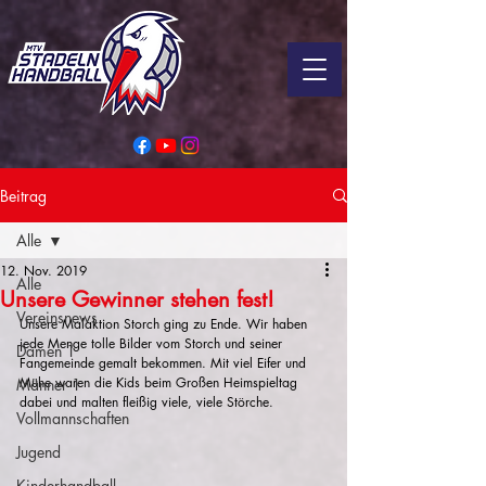
Beitrag
Alle
12. Nov. 2019
Alle
Unsere Gewinner stehen fest!
Vereinsnews
Unsere Malaktion Storch ging zu Ende. Wir haben 
jede Menge tolle Bilder vom Storch und seiner 
Damen 1
Fangemeinde gemalt bekommen. Mit viel Eifer und 
Mühe waren die Kids beim Großen Heimspieltag 
Männer 1
dabei und malten fleißig viele, viele Störche. 
Vollmannschaften
Jugend
Kinderhandball