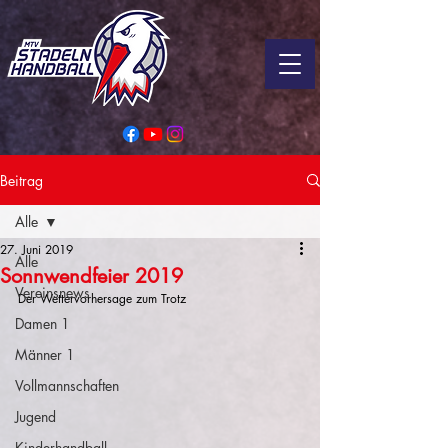
Beitrag
Alle
27. Juni 2019
Alle
Sonnwendfeier 2019
Vereinsnews
Der Wettervorhersage zum Trotz
Damen 1
Männer 1
Vollmannschaften
Jugend
Kinderhandball