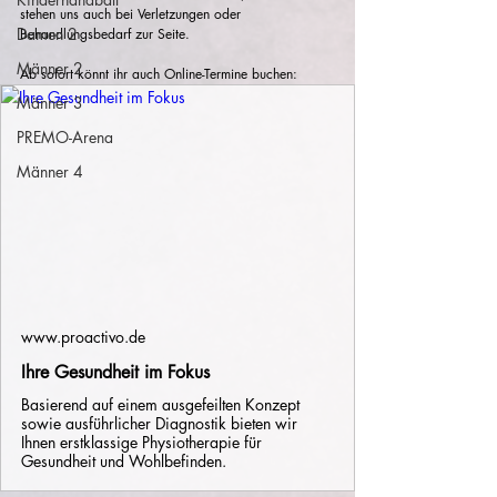
stehen uns auch bei Verletzungen oder 
Damen 2
Behandlungsbedarf zur Seite.
Männer 2
Ab sofort könnt ihr auch Online-Termine buchen:
Männer 3
PREMO-Arena
Männer 4
www.proactivo.de
Ihre Gesundheit im Fokus
Basierend auf einem ausgefeilten Konzept
sowie ausführlicher Diagnostik bieten wir
Ihnen erstklassige Physiotherapie für
Gesundheit und Wohlbefinden.