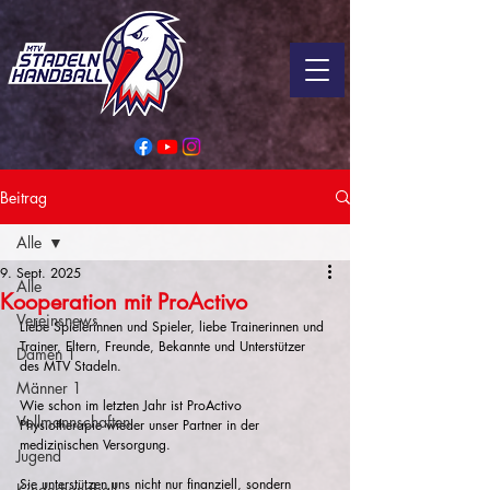
Beitrag
Alle
9. Sept. 2025
Alle
Kooperation mit ProActivo
Vereinsnews
Liebe Spielerinnen und Spieler, liebe Trainerinnen und 
Trainer, Eltern, Freunde, Bekannte und Unterstützer 
Damen 1
des MTV Stadeln. 
Männer 1
Wie schon im letzten Jahr ist ProActivo 
Vollmannschaften
Physiotherapie wieder unser Partner in der 
medizinischen Versorgung.
Jugend
Sie unterstützen uns nicht nur finanziell, sondern 
Kinderhandball