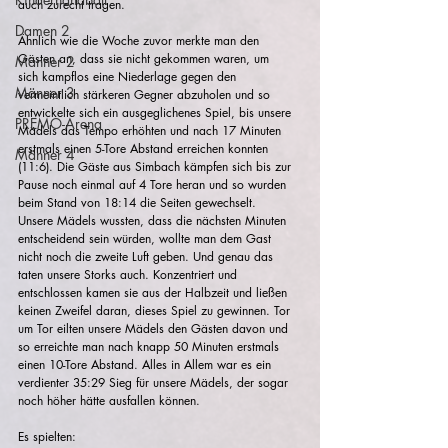
auch zurecht tragen.
Damen 2
Ähnlich wie die Woche zuvor merkte man den 
Gästen an, dass sie nicht gekommen waren, um 
Männer 2
sich kampflos eine Niederlage gegen den 
Männer 3
vermeintlich stärkeren Gegner abzuholen und so 
entwickelte sich ein ausgeglichenes Spiel, bis unsere 
PREMO-Arena
Mädels das Tempo erhöhten und nach 17 Minuten 
erstmals einen 5-Tore Abstand erreichen konnten 
Männer 4
(11:6). Die Gäste aus Simbach kämpfen sich bis zur 
Pause noch einmal auf 4 Tore heran und so wurden 
beim Stand von 18:14 die Seiten gewechselt. 
Unsere Mädels wussten, dass die nächsten Minuten 
entscheidend sein würden, wollte man dem Gast 
nicht noch die zweite Luft geben. Und genau das 
taten unsere Storks auch. Konzentriert und 
entschlossen kamen sie aus der Halbzeit und ließen 
keinen Zweifel daran, dieses Spiel zu gewinnen. Tor 
um Tor eilten unsere Mädels den Gästen davon und 
so erreichte man nach knapp 50 Minuten erstmals 
einen 10-Tore Abstand. Alles in Allem war es ein 
verdienter 35:29 Sieg für unsere Mädels, der sogar 
noch höher hätte ausfallen können.
Es spielten: