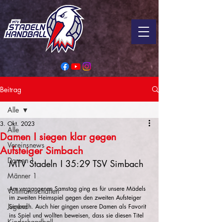
Beitrag
Alle
3. Okt. 2023
Alle
Damen I siegen klar gegen
Vereinsnews
Aufsteiger Simbach
Damen 1
MTV Stadeln I 35:29 TSV Simbach
Männer 1
Am vergangenen Samstag ging es für unsere Mädels 
Vollmannschaften
im zweiten Heimspiel gegen den zweiten Aufsteiger 
Jugend
Simbach. Auch hier gingen unsere Damen als Favorit 
ins Spiel und wollten beweisen, dass sie diesen Titel 
Kinderhandball