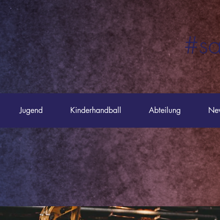
#sa
#saustork
Jugend
Kinderhandball
Abteilung
Ne
TEN