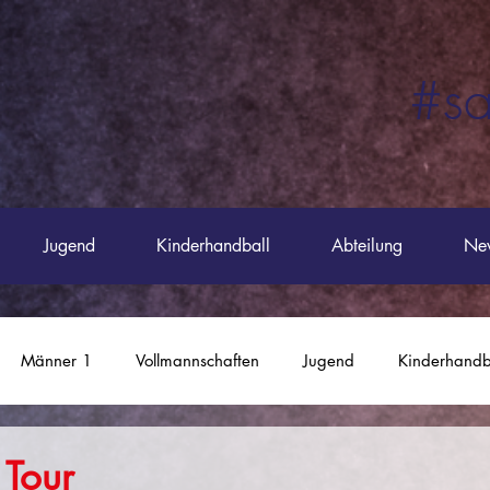
#sa
#saustork
Jugend
Kinderhandball
Abteilung
Ne
Männer 1
Vollmannschaften
Jugend
Kinderhandb
REMO-Arena
Männer 4
 Tour