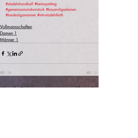
#stadelnhandball
#heimspieltag
#gemeinsamsindwirstork
#bayernligadamen
#landesligamänner
#mtvstadelnfürth
Vollmannschaften
Damen 1
Männer 1
Aktuelle Beiträge
Alle ansehen