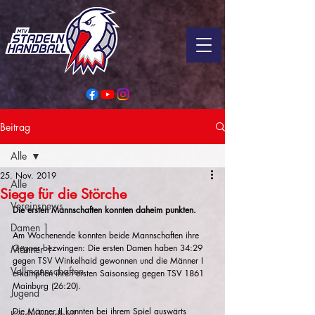
Beitrag
Alle
25. Nov. 2019
Alle
Siege für die Störche
Vereinsnews
Die ersten Mannschaften konnten daheim punkten.
Damen 1
Am Wochenende konnten beide Mannschaften ihre 
Gegner bezwingen: Die ersten Damen haben 34:29 
Männer 1
gegen TSV Winkelhaid gewonnen und die Männer I 
Vollmannschaften
erkämpften ihren ersten Saisonsieg gegen TSV 1861 
Mainburg (26:20).
Jugend
Die Männer II konnten bei ihrem Spiel auswärts 
Kinderhandball