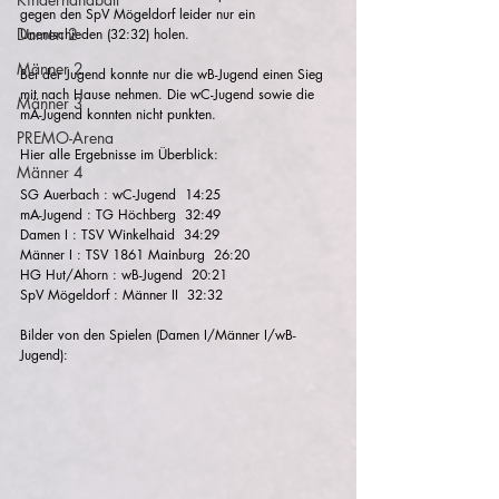
gegen den SpV Mögeldorf leider nur ein 
Damen 2
Unentschieden (32:32) holen.
Männer 2
Bei der Jugend konnte nur die wB-Jugend einen Sieg 
mit nach Hause nehmen. Die wC-Jugend sowie die 
Männer 3
mA-Jugend konnten nicht punkten.
PREMO-Arena
Hier alle Ergebnisse im Überblick:
Männer 4
SG Auerbach : wC-Jugend  14:25
mA-Jugend : TG Höchberg  32:49
Damen I : TSV Winkelhaid  34:29
Männer I : TSV 1861 Mainburg  26:20
HG Hut/Ahorn : wB-Jugend  20:21
SpV Mögeldorf : Männer II  32:32
Bilder von den Spielen (Damen I/Männer I/wB-
Jugend):