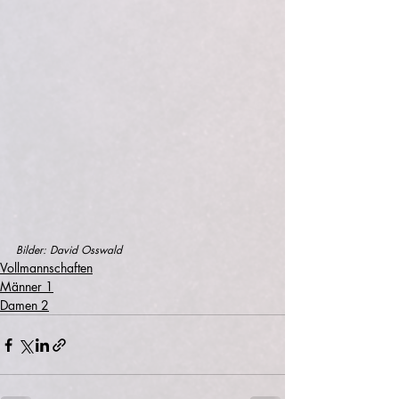
Bilder: David Osswald
Vollmannschaften
Männer 1
Damen 2