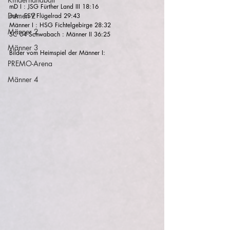
mD I : JSG Fürther Land III 18:16
Damen 2
mA : ESV Flügelrad 29:43
Männer I : HSG Fichtelgebirge 28:32
Männer 2
SC 04 Schwabach : Männer II 36:25
Männer 3
Bilder vom Heimspiel der Männer I:
PREMO-Arena
Männer 4