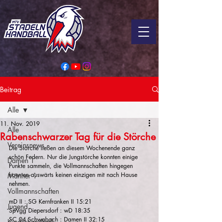
Beitrag
Alle
11. Nov. 2019
Alle
Rabenschwarzer Tag für die Störche
Vereinsnews
Die Störche ließen an diesem Wochenende ganz 
schön Federn. Nur die Jungstörche konnten einige 
Damen 1
Punkte sammeln, die Vollmannschaften hingegen 
konnten auswärts keinen einzigen mit nach Hause 
Männer 1
nehmen.
Vollmannschaften
mD II : SG Kernfranken II 15:21
Jugend
SpVgg Diepersdorf : wD 18:35
SC 04 Schwabach : Damen II 32:15
Kinderhandball