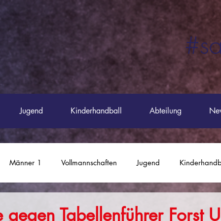
#sa
#saustork
Jugend
Kinderhandball
Abteilung
Ne
Männer 1
Vollmannschaften
Jugend
Kinderhandb
REMO-Arena
Männer 4
 gegen Tabellenführer Forst U