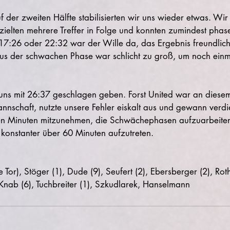
uf der zweiten Hälfte stabilisierten wir uns wieder etwas. Wi
erzielten mehrere Treffer in Folge und konnten zumindest pha
7:26 oder 22:32 war der Wille da, das Ergebnis freundliche
s der schwachen Phase war schlicht zu groß, um noch einma
ns mit 26:37 geschlagen geben. Forst United war an diesem 
schaft, nutzte unsere Fehler eiskalt aus und gewann verdien
ten Minuten mitzunehmen, die Schwächephasen aufzuarbeite
 konstanter über 60 Minuten aufzutreten.
 Tor), Stöger (1), Dude (9), Seufert (2), Ebersberger (2), Roth
, Knab (6), Tuchbreiter (1), Szkudlarek, Hanselmann