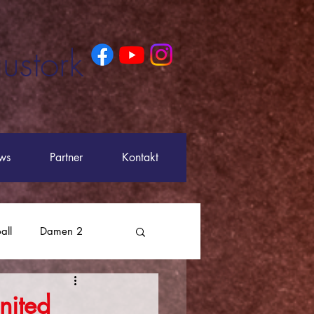
ustork
ws
Partner
Kontakt
all
Damen 2
nited