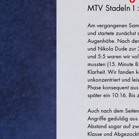
Am vergangenen Samst
und startete zunächst 
Augenhöhe. Nach dem f
und Nikola Dude zur 2
und 5:5 waren wir voll
mussten (15. Minute 8
Klarheit. Wir fanden 
unkonzentriert und lei
Phase konsequent aus u
später ein 10:16. Bis
Auch nach dem Seitenwe
Angriffe geduldig aus 
Abstand sogar auf zwöl
Klasse und Abgezockthe