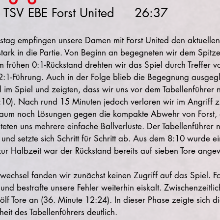
MTV Stadeln I : TSV EBE Forst United	26:37
ag empfingen unsere Damen mit Forst United den aktuellen 
stark in die Partie. Von Beginn an begegneten wir dem Spitze
rühen 0:1-Rückstand drehten wir das Spiel durch Treffer vo
:1-Führung. Auch in der Folge blieb die Begegnung ausgegl
 im Spiel und zeigten, dass wir uns vor dem Tabellenführer n
:10). Nach rund 15 Minuten jedoch verloren wir im Angriff
kaum noch Lösungen gegen die kompakte Abwehr von Forst, 
steten uns mehrere einfache Ballverluste. Der Tabellenführer n
nd setzte sich Schritt für Schritt ab. Aus dem 8:10 wurde e
 zur Halbzeit war der Rückstand bereits auf sieben Tore ang
chsel fanden wir zunächst keinen Zugriff auf das Spiel. For
und bestrafte unsere Fehler weiterhin eiskalt. Zwischenzeitli
f Tore an (36. Minute 12:24). In dieser Phase zeigte sich die
it des Tabellenführers deutlich.