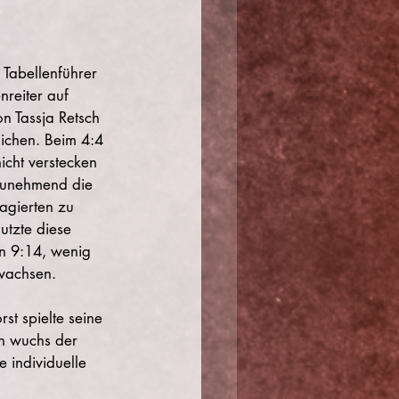
Tabellenführer 
nreiter auf 
n Tassja Retsch 
ichen. Beim 4:4 
icht verstecken 
 zunehmend die 
agierten zu 
utzte diese 
in 9:14, wenig 
ewachsen.
st spielte seine 
ch wuchs der 
 individuelle 