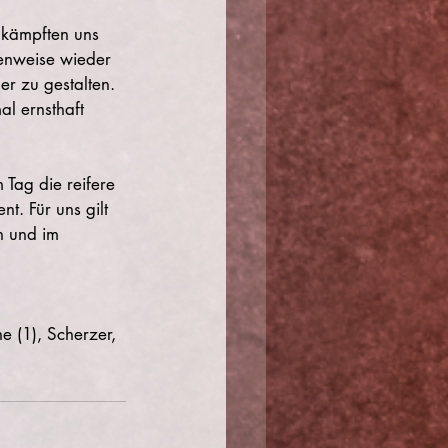
r kämpften uns 
senweise wieder 
r zu gestalten. 
l ernsthaft 
Tag die reifere 
t. Für uns gilt 
n und im 
e (1), Scherzer, 