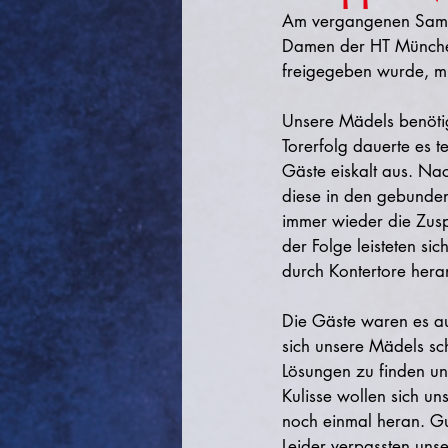
Am vergangenen Samst
Damen der HT München.
freigegeben wurde, mu
Unsere Mädels benötig
Torerfolg dauerte es t
Gäste eiskalt aus. Na
diese in den gebunde
immer wieder die Zuspi
der Folge leisteten si
durch Kontertore heran
Die Gäste waren es au
sich unsere Mädels sc
Lösungen zu finden und
Kulisse wollen sich u
noch einmal heran. Gu
Leider verpassten un