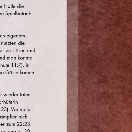
 Halle die 
n Spielbetrieb 
ach eigenem 
 nutzten die 
er zu stören und 
und man konnte 
nute 11:7). In 
 die Gäste kamen 
r wieder taten 
rhüterin 
23). Vor voller 
ämpften sich 
fer zum 22:23. 
 gelang es 30 