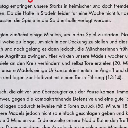
ag empfingen unsere Storks in heimischer und doch fremder
 Da die Halle in Stadeln leider für eine Woche nicht für de
ssten die Spiele in die Soldnerhalle verlegt werden.
ten zunächst einige Minuten, um in das Spiel zu starten. N
eilweise zu lange, um sich in der Deckung zu stellen und dies
ch und nach gelang es dann jedoch, die Münchnerinnen früh
ne Angriff zu zwingen. Hier wirkten unsere Mädels wacher 
ele an den Kreis verhindern und selbst Tore erzielen (20. Mi
ch unsere Mädels einige Unkonzentriertheiten im Angriff und
 und lagen zur Halbzeit mit einem Tor in Führung (13:14).
ch, die aktiver und überzeugter aus der Pause kamen. Imme
hwer, gegen die kompaktstehende Defensive und eine gute To
 lagen dadurch teilweise mit 5 Toren zurück (50. Minute 18:
nsere Mädels jedoch nicht so einfach geschlagen geben und k
te 3 Minuten vor Ende erzielte unsere Nadja Rothe den Tref
sere Damen es dann, den Ausgleich zu erzielen und München