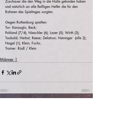
Zuschauer die den Weg in die Halle gefunden haben 
und natürlich an alle fleißigen Helfer die für den 
Rahmen des Spieltages sorgten. 
Gegen Rothenburg spielten: 
Tor: Karaoglu; Beck;
Pohland (7/4); Nieschler (6); Laser (5); Wirth (3); 
Taubald; Herbst; Reese; Delatron; Heininger  (alle 2); 
Nagel (1); Klein; Fuchs;
Trainer: Rödl / Klein
Männer 1
Aktuelle Beiträge
Alle ansehen