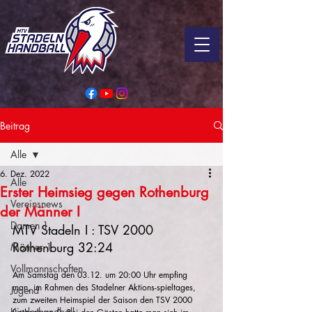
Beitrag
Alle
6. Dez. 2022
Alle
Erster Heimsieg gegen Rothenburg
Vereinsnews
der Männer I
Damen 1
MTV Stadeln I : TSV 2000 
Rothenburg 32:24
Männer 1
Vollmannschaften
Am Samstag den 03.12. um 20:00 Uhr empfing 
man, im Rahmen des Stadelner Aktions-spieltages, 
Jugend
zum zweiten Heimspiel der Saison den TSV 2000 
Kinderhandball