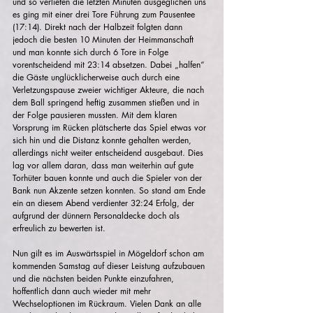
und so verliefen die letzten Minuten ausgeglichen uns 
es ging mit einer drei Tore Führung zum Pausentee 
(17:14). Direkt nach der Halbzeit folgten dann 
jedoch die besten 10 Minuten der Heimmanschaft 
und man konnte sich durch 6 Tore in Folge 
vorentscheidend mit 23:14 absetzen. Dabei „halfen“ 
die Gäste unglücklicherweise auch durch eine 
Verletzungspause zweier wichtiger Akteure, die nach 
dem Ball springend heftig zusammen stießen und in 
der Folge pausieren mussten. Mit dem klaren 
Vorsprung im Rücken plätscherte das Spiel etwas vor 
sich hin und die Distanz konnte gehalten werden, 
allerdings nicht weiter entscheidend ausgebaut. Dies 
lag vor allem daran, dass man weiterhin auf gute 
Torhüter bauen konnte und auch die Spieler von der 
Bank nun Akzente setzen konnten. So stand am Ende 
ein an diesem Abend verdienter 32:24 Erfolg, der 
aufgrund der dünnern Personaldecke doch als 
erfreulich zu bewerten ist.
Nun gilt es im Auswärtsspiel in Mögeldorf schon am 
kommenden Samstag auf dieser Leistung aufzubauen 
und die nächsten beiden Punkte einzufahren, 
hoffentlich dann auch wieder mit mehr 
Wechseloptionen im Rückraum. Vielen Dank an alle 