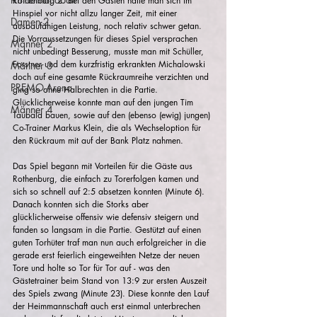
Rothenburg 2. Bei den Gästen hatte man sich im 
Hinspiel vor nicht allzu langer Zeit, mit einer 
Damen 2
ausbaufähigen Leistung, noch relativ schwer getan. 
Die Vorraussetzungen für dieses Spiel versprachen 
Männer 2
nicht unbedingt Besserung, musste man mit Schüller, 
Forstner und dem kurzfristig erkrankten Michalowski 
Männer 3
doch auf eine gesamte Rückraumreihe verzichten und 
PREMO-Arena
ging so ohne Halbrechten in die Partie. 
Glücklicherweise konnte man auf den jungen Tim 
Männer 4
Taubald bauen, sowie auf den (ebenso (ewig) jungen) 
Co-Trainer Markus Klein, die als Wechseloption für 
den Rückraum mit auf der Bank Platz nahmen. 
Das Spiel begann mit Vorteilen für die Gäste aus 
Rothenburg, die einfach zu Torerfolgen kamen und 
sich so schnell auf 2:5 absetzen konnten (Minute 6). 
Danach konnten sich die Storks aber 
glücklicherweise offensiv wie defensiv steigern und 
fanden so langsam in die Partie. Gestützt auf einen 
guten Torhüter traf man nun auch erfolgreicher in die 
gerade erst feierlich eingeweihten Netze der neuen 
Tore und holte so Tor für Tor auf - was den 
Gästetrainer beim Stand von 13:9 zur ersten Auszeit 
des Spiels zwang (Minute 23). Diese konnte den Lauf 
der Heimmannschaft auch erst einmal unterbrechen 